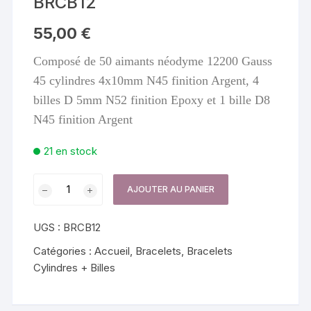
BRCB12
55,00
€
Composé de 50 aimants néodyme 12200 Gauss
45 cylindres 4x10mm N45 finition Argent, 4
billes D 5mm N52 finition Epoxy et 1 bille D8
N45 finition Argent
21 en stock
quantité
AJOUTER AU PANIER
de
BRCB12
UGS :
BRCB12
Catégories :
Accueil
,
Bracelets
,
Bracelets
Cylindres + Billes