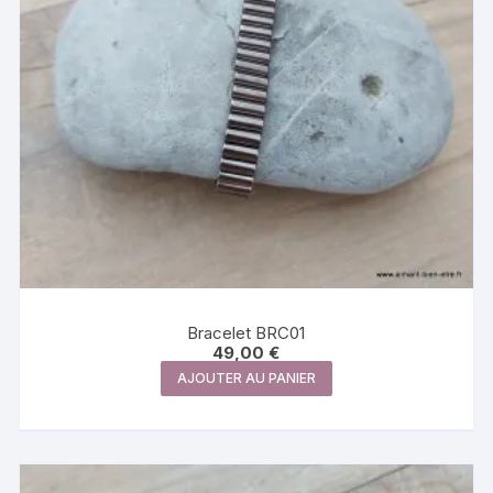
sur
la
page
du
produit
Bracelet BRC01
49,00
€
AJOUTER AU PANIER