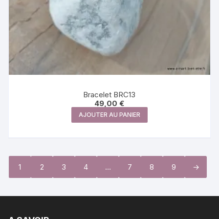
Bracelet BRC13
49,00
€
AJOUTER AU PANIER
1
2
3
4
…
7
8
9
→