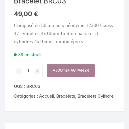
Bracelet BRC03
49,00
€
Composé de 50 aimants néodyme 12200 Gauss
47 cylindres 4x10mm finition nacré et 3
cylindres 4x10mm finition époxy
39 en stock
quantité
AJOUTER AU PANIER
de
Bracelet
UGS :
BRC03
BRC03
Catégories :
Accueil
,
Bracelets
,
Bracelets Cylindre