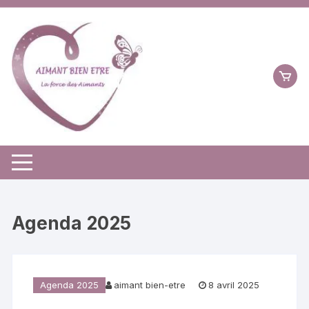
Aller
au
contenu
Agenda 2025
Agenda 2025
aimant bien-etre
8 avril 2025