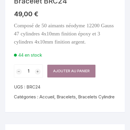
Bracelet BRC24
49,00
€
Composé de 50 aimants néodyme 12200 Gauss
47 cylindres 4x10mm finition époxy et 3
cylindres 4x10mm finition argent.
44 en stock
quantité
AJOUTER AU PANIER
de
Bracelet
UGS :
BRC24
BRC24
Catégories :
Accueil
,
Bracelets
,
Bracelets Cylindre