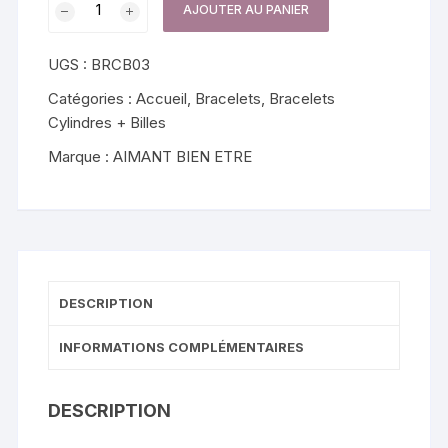
AJOUTER AU PANIER
de
Bracelet
UGS :
BRCB03
BRCB03
Catégories :
Accueil
,
Bracelets
,
Bracelets
Cylindres + Billes
Marque :
AIMANT BIEN ETRE
DESCRIPTION
INFORMATIONS COMPLÉMENTAIRES
DESCRIPTION