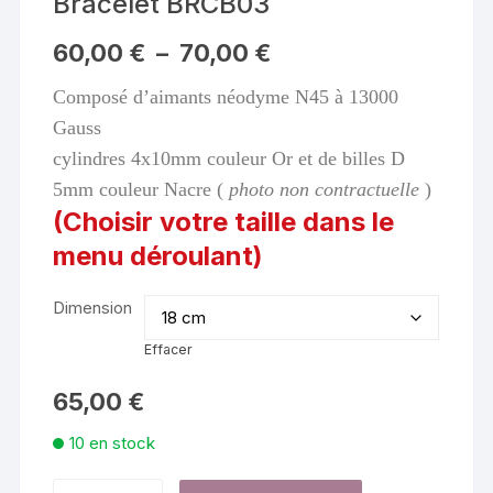
Bracelet BRCB03
Plage
60,00
€
–
70,00
€
de
prix :
Composé d’aimants néodyme N45 à 13000
60,00 €
à
Gauss
70,00 €
cylindres 4x10mm couleur Or et de billes D
5mm couleur Nacre (
photo non contractuelle
)
(Choisir votre taille dans le
menu déroulant)
Dimension
Effacer
65,00
€
10 en stock
quantité